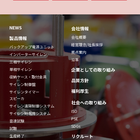
NEWS
会社情報
会社概要
製品情報
経営理念/社長挨拶
バックアップ電源ユニット
拠点案内
インバーターサイレン
沿革
三相サイレン
単相サイレン
企業としての取り組み
収納ケース・取付金具
品質方針
サイレン制御盤
福利厚生
サイレンタイマー
スピーカ
社会への取り組み
サイレン遠隔制御システム
ISO
サイレン時報用システム
PSE
音達試験
SDGs
試聴
生産終了
リクルート