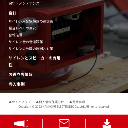
保守・メンテナンス
資料
サイレン用配線機器の選定表
騒音レベルの目安
警報信号
サイレン音の音達距離
サイレンの故障の原因と対策
サイレンとスピーカーの有用
性
お役立ち情報
導入事例
▲サイトマップ
▲個人情報保護方針
▲免責事項
Copyright © 2022 HANKOKU ELECTRONIC Co.,Ltd. All rights reserved.