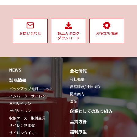
お問い合わせ
製品カタログ
お役立ち情報
ダウンロード
NEWS
会社情報
会社概要
製品情報
経営理念/社長挨拶
バックアップ電源ユニット
拠点案内
インバーターサイレン
沿革
三相サイレン
単相サイレン
企業としての取り組み
収納ケース・取付金具
品質方針
サイレン制御盤
福利厚生
サイレンタイマー