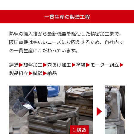
一貫生産の製造工程
熟練の職人技から最新機器を駆使した精密加工まで、
阪国電機は幅広いニーズにお応えするため、自社内で
の一貫生産にこだわっています。
鋳造
▶︎
旋盤加工
▶︎
穴あけ加工
▶︎
塗装
▶︎
モーター組立
▶︎
製品組立
▶︎
試験
▶︎
納品
鋳造