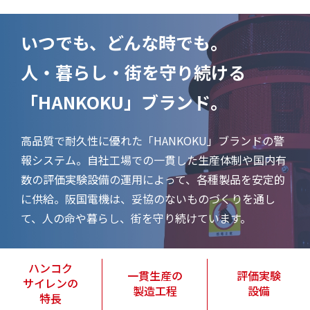
いつでも、どんな時でも。
人・暮らし・街を守り続ける
「HANKOKU」ブランド。
高品質で耐久性に優れた「HANKOKU」ブランドの警
報システム。
自社工場での一貫した生産体制や国内有
数の評価実験設備の運用によって、各種製品を安定的
に供給。
阪国電機は、妥協のないものづくりを通し
て、人の命や暮らし、街を守り続けています。
ハンコク
一貫生産の
評価実験
サイレンの
製造工程
設備
特長