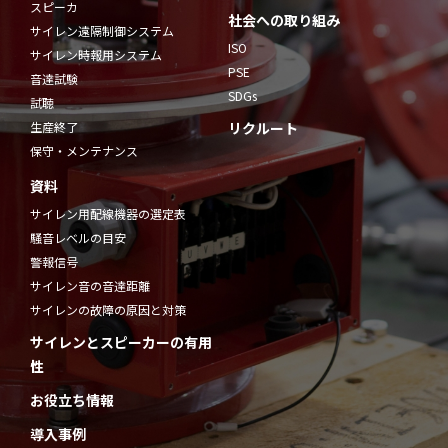
スピーカ
社会への取り組み
サイレン遠隔制御システム
ISO
サイレン時報用システム
PSE
音達試験
SDGs
試聴
生産終了
リクルート
保守・メンテナンス
資料
サイレン用配線機器の選定表
騒音レベルの目安
警報信号
サイレン音の音達距離
サイレンの故障の原因と対策
サイレンとスピーカーの有用
性
お役立ち情報
導入事例