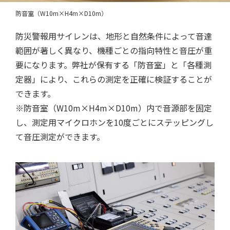
防音室（W10m×H4m×D10m）
防災警報用サイレンは、地形と自然条件によって音達
範囲が著しく異なり、機種ごとの指向特性と音圧が重
要になります。弊社が保有する「防音室」と「各種測
定器」により、これらの測定を正確に検証することが
できます。
※防音室（W10m×H4m×D10m）内で音源部を固定
し、測定用マイクロホンを10度ごとにステッピングし
て音圧測定ができます。