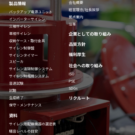
会社概要
製品情報
経営理念/社長挨拶
バックアップ電源ユニット
拠点案内
インバーターサイレン
沿革
三相サイレン
単相サイレン
企業としての取り組み
収納ケース・取付金具
品質方針
サイレン制御盤
福利厚生
サイレンタイマー
スピーカ
社会への取り組み
サイレン遠隔制御システム
ISO
サイレン時報用システム
PSE
音達試験
SDGs
試聴
生産終了
リクルート
保守・メンテナンス
資料
サイレン用配線機器の選定表
騒音レベルの目安