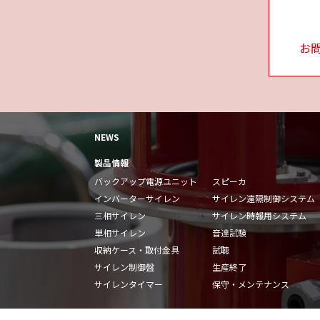
お
NEWS
製品情報
バックアップ電源ユニット
スピーカ
インバーターサイレン
サイレン遠隔制御システム
三相サイレン
サイレン時報用システム
単相サイレン
音達試験
収納ケース・取付金具
試聴
サイレン制御盤
生産終了
サイレンタイマー
保守・メンテナンス