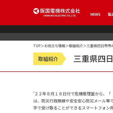
NEWS
製
製品情報
会社情報
バックアップ電源ユニット
会社概要
経営理念/社長挨拶
インバータサイレン
拠点案内
TOP
お役立ち情報
取組紹介
三重県四日市市
単相サイレン
スピーカ関連
三重県四
取組紹介
サイレンタイマー
サイレン遠隔制御システム
収納ケース・取付金具
音達試験
保守・メンテナンス
生産終了
’２２年８月１８日付で危機管理室から、「
は、防災行政無線や安全安心防災メール等
字で受け取ることができるスマートフォン用