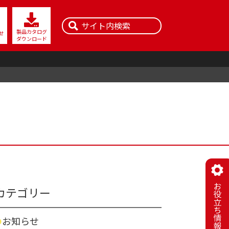
製品カタログ
せ
ダウンロード
料
社会への取り組み
レン用配線機器の選定表
ISO
PSE
騒音レベルの目安
SDGs
信号
サイレン音の音達距離
レンの故障の原因と対策
カテゴリー
お知らせ