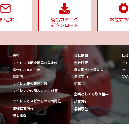
問い合わせ
製品カタログ
お役立ち
ダウンロード
資料
会社情報
社会
サイレン用配線機器の選定表
会社概要
ISO
騒音レベルの目安
経営理念/社長挨拶
PSE
警報信号
拠点案内
SDG
サイレン音の音達距離
沿革
サイレンの故障の原因と対策
企業としての取り組み
サイレンとスピーカーの有用性
品質方針
お役立ち情報
福利厚生
導入事例