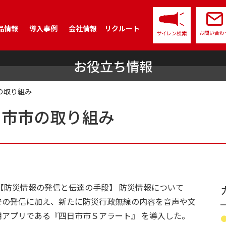
品情報
導入事例
会社情報
リクルート
お問い合わ
サイレン検索
お役立ち情報
企業としての取り組み
資
沿革
三相サイレン
品質方針
福利厚生
サイ
の取り組み
サイレン制御盤
警報
日市市の取り組み
サイレン時報用システム
サイ
サイレン音試聴
【防災情報の発信と伝達の手段】 防災情報について
での発信に加え、新たに防災行政無線の内容を音声や文
アプリである『四日市市Ｓアラート』 を導入した。