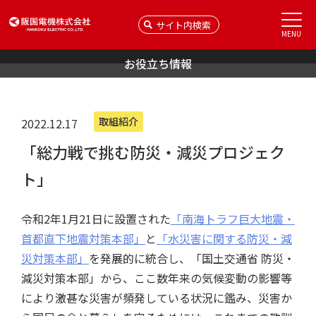
MENU
お役立ち情報
取組紹介
2022.12.17
「総力戦で挑む防災・減災プロジェク
ト」
令和2年1月21日に設置された
「南海トラフ巨大地震・
首都直下地震対策本部」
と
「水災害に関する防災・減
災対策本部」
を発展的に統合し、「国土交通省 防災・
減災対策本部」から、ここ数年来の気候変動の影響等
により激甚な災害が頻発している状況に鑑み、災害か