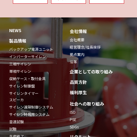
NEWS
会社情報
会社概要
製品情報
経営理念/社長挨拶
バックアップ電源ユニット
拠点案内
インバーターサイレン
沿革
三相サイレン
単相サイレン
企業としての取り組み
収納ケース・取付金具
品質方針
サイレン制御盤
福利厚生
サイレンタイマー
スピーカ
社会への取り組み
サイレン遠隔制御システム
ISO
サイレン時報用システム
PSE
音達試験
SDGs
試聴
生産終了
リクルート