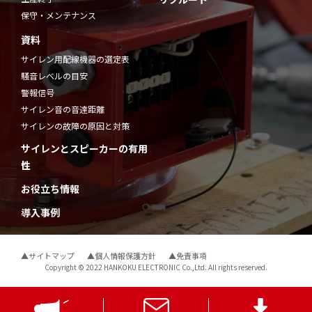
保守・メンテナンス
資料
サイレン用配線機器の選定表
騒音レベルの目安
警報信号
サイレン音の音達距離
サイレンの故障の原因と対策
サイレンとスピーカーの有用
性
お役立ち情報
導入事例
▲サイトマップ
▲個人情報保護方針
▲免責事項
Copyright © 2022 HANKOKU ELECTRONIC Co.,Ltd. All rights reserved.