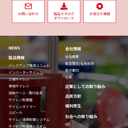
お問い合わせ
製品カタログ
お役立ち情報
ダウンロード
NEWS
会社情報
会社概要
製品情報
経営理念/社長挨拶
バックアップ電源ユニット
拠点案内
インバーターサイレン
沿革
三相サイレン
単相サイレン
企業としての取り組み
収納ケース・取付金具
品質方針
サイレン制御盤
福利厚生
サイレンタイマー
スピーカ
社会への取り組み
サイレン遠隔制御システム
ISO
サイレン時報用システム