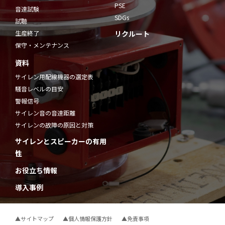
PSE
音達試験
SDGs
試聴
生産終了
リクルート
保守・メンテナンス
資料
サイレン用配線機器の選定表
騒音レベルの目安
警報信号
サイレン音の音達距離
サイレンの故障の原因と対策
サイレンとスピーカーの有用
性
お役立ち情報
導入事例
▲サイトマップ
▲個人情報保護方針
▲免責事項